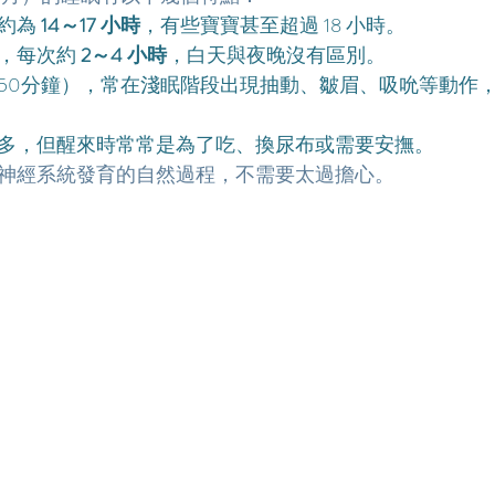
約為 
14～17 小時
，有些寶寶甚至超過 18 小時。
，每次約 
2～4 小時
，白天與夜晚沒有區別。
50分鐘），常在淺眠階段出現抽動、皺眉、吸吮等動作
多，但醒來時常常是為了吃、換尿布或需要安撫。
神經系統發育的自然過程，不需要太過擔心。