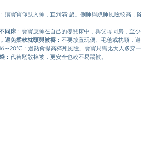
：讓寶寶仰臥入睡，直到滿1歲。側睡與趴睡風險較高，
不同床
：寶寶應睡在自己的嬰兒床中，與父母同房，至少
，避免柔軟枕頭與被褥
：不要放置玩偶、毛毯或枕頭，避
～20°C
：過熱會提高猝死風險。寶寶只需比大人多穿
袋
：代替鬆散棉被，更安全也較不易踢被。