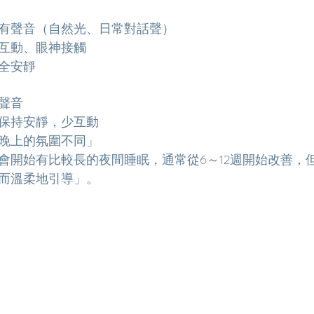
有聲音（自然光、日常對話聲）
互動、眼神接觸
全安靜
聲音
保持安靜，少互動
晚上的氛圍不同」
會開始有比較長的夜間睡眠，通常從6～12週開始改善，
而溫柔地引導」。