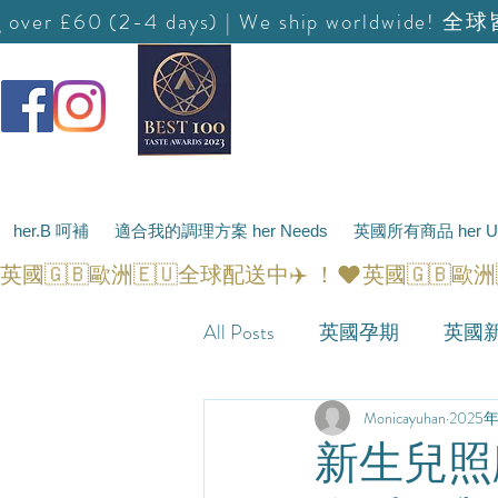
g over £60 (2-4 days) | We ship worldwide! 全
her.B 呵補
適合我的調理方案 her Needs
英國所有商品 her UK
英國🇬🇧歐洲🇪🇺全球配送中✈️ ！
All Posts
英國孕期
英國
英國小產
Monicayuhan
英國坐月子
2025
新生兒照