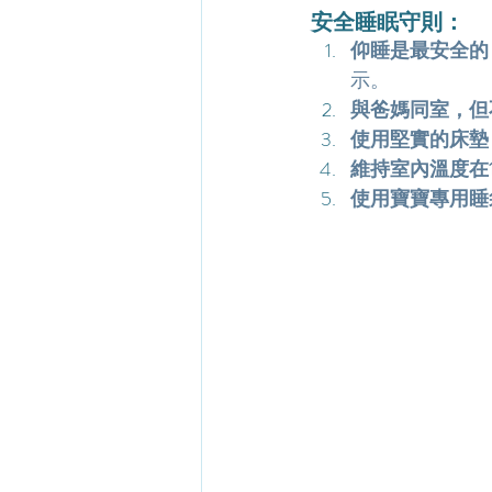
安全睡眠守則：
仰睡是最安全的
示。
與爸媽同室，但
使用堅實的床墊
維持室內溫度在16
使用寶寶專用睡