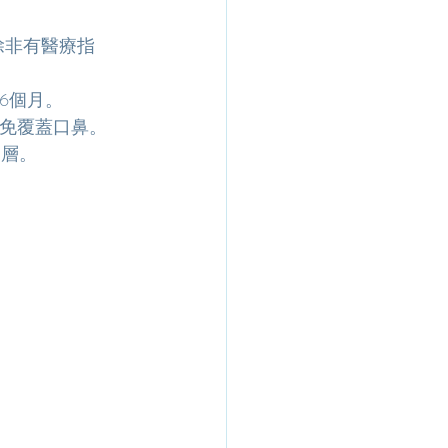
除非有醫療指
6個月。
免覆蓋口鼻。
一層。