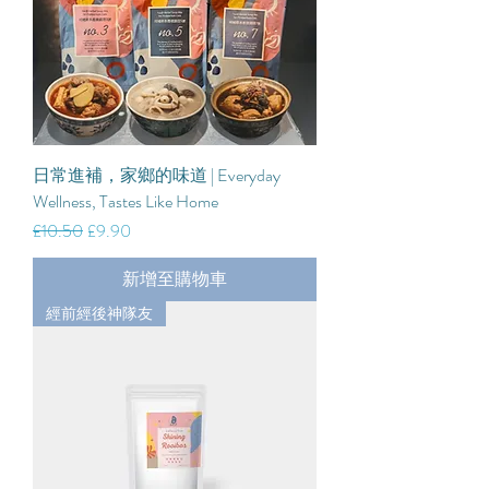
日常進補，家鄉的味道 | Everyday
Wellness, Tastes Like Home
一般價格
促銷價格
£10.50
£9.90
新增至購物車
經前經後神隊友