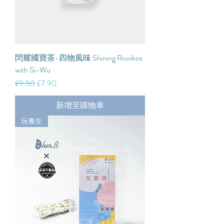
閃耀國寶茶-四物風味 Shining Rooibos
with Si-Wu
一般價格
促銷價格
£9.50
£7.90
新增至購物車
玩養生