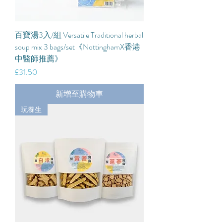
百寶湯3入/組 Versatile Traditional herbal
soup mix 3 bags/set《NottinghamX香港
中醫師推薦》
價格
£31.50
新增至購物車
玩養生