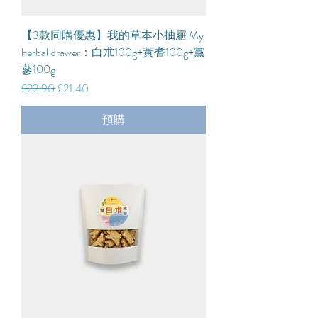
【3款同購優惠】我的草本小抽屜 My
herbal drawer：白朮100g+黃耆100g+黨
蔘100g
一般價格
促銷價格
£22.90
£21.40
預購