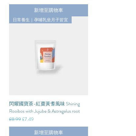
新增至購物車
日常養生｜孕哺乳坐月子皆宜
閃耀國寶茶-紅棗黃耆風味 Shining
Rooibos with Jujube & Astragalus root
一般價格
促銷價格
£8.99
£7.49
新增至購物車