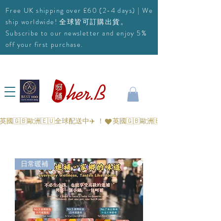
Free UK shipping over £60 (2-4 days) | We
ship worldwide! 全球皆可訂購出貨。
Subscribe to our newsletter and enjoy 5%
off your first purchase.
英國🇬🇧歐洲🇪🇺全球配送中✈️ ！
日常暖補