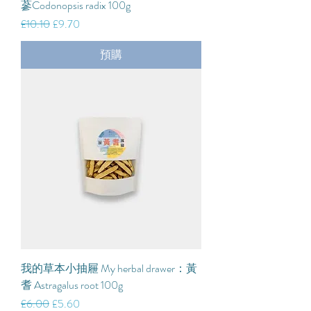
蔘Codonopsis radix 100g
一般價格
促銷價格
£10.10
£9.70
預購
我的草本小抽屜 My herbal drawer：黃
耆 Astragalus root 100g
一般價格
促銷價格
£6.00
£5.60