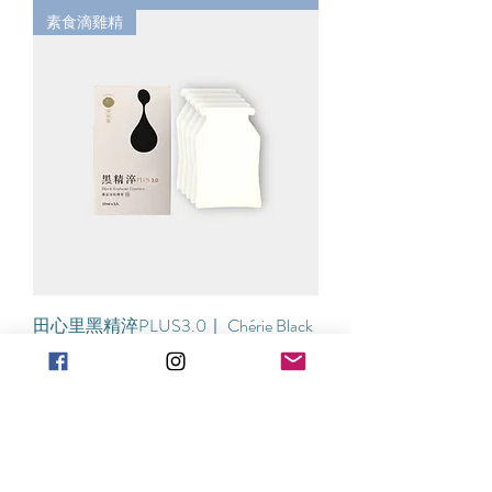
素食滴雞精
田心里黑精淬PLUS3.0｜ Chérie Black
Soybean Essence Plus 3.0
一般價格
促銷價格
£22.90
£21.90
新增至購物車
漢方曼陀珠