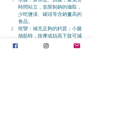
時間站立，並限制鈉的攝取，
少吃鹽漬、罐頭等含鈉量高的
食品。
痙攣：補充足夠的鈣質；小腿
抽筋時，按摩或抬高下肢可減
輕疼痛。
胃的壓迫不適感：進食速度放
慢並徹底咀嚼、少量多餐。
準爸爸應多陪準媽媽散步、運
動，可提升產程順利及培養感
情！
英國孕期