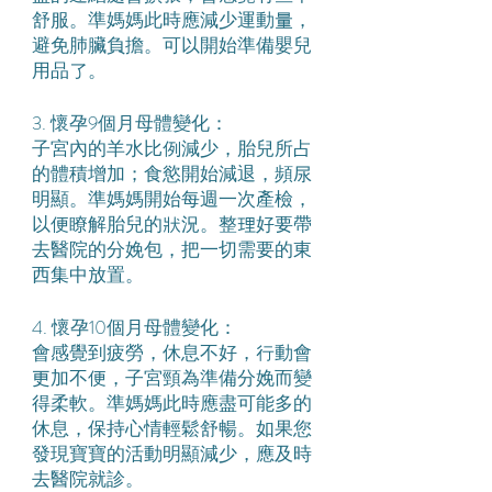
舒服。準媽媽此時應減少運動量，
避免肺臟負擔。可以開始準備嬰兒
用品了。
3. 懷孕9個月母體變化：
子宮內的羊水比例減少，胎兒所占
的體積增加；食慾開始減退，頻尿
明顯。準媽媽開始每週一次產檢，
以便瞭解胎兒的狀況。整理好要帶
去醫院的分娩包，把一切需要的東
西集中放置。
4. 懷孕10個月母體變化：
會感覺到疲勞，休息不好，行動會
更加不便，子宮頸為準備分娩而變
得柔軟。準媽媽此時應盡可能多的
休息，保持心情輕鬆舒暢。如果您
發現寶寶的活動明顯減少，應及時
去醫院就診。