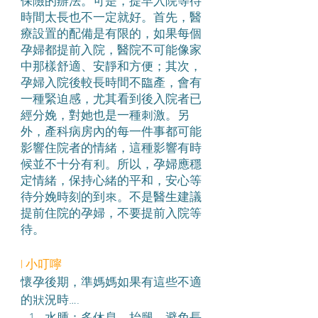
保險的辦法。可是，提早入院等待
時間太長也不一定就好。首先，醫
療設置的配備是有限的，如果每個
孕婦都提前入院，醫院不可能像家
中那樣舒適、安靜和方便；其次，
孕婦入院後較長時間不臨產，會有
一種緊迫感，尤其看到後入院者已
經分娩，對她也是一種刺激。另
外，產科病房內的每一件事都可能
影響住院者的情緒，這種影響有時
候並不十分有利。所以，孕婦應穩
定情緒，保持心緒的平和，安心等
待分娩時刻的到來。不是醫生建議
提前住院的孕婦，不要提前入院等
待。
l 小叮嚀
懷孕後期，準媽媽如果有這些不適
的狀況時….
水腫：多休息、抬腿，避免長