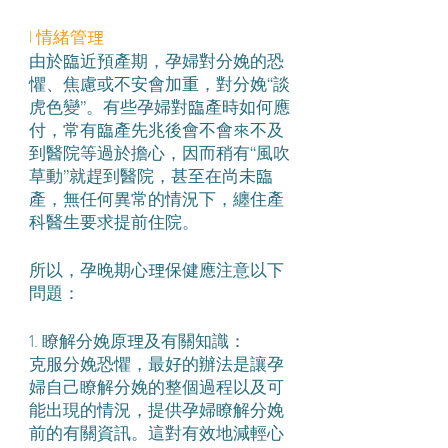
l 情緒管理
由於臨近預產期，孕婦對分娩的恐
懼、焦慮或不安會加重，對分娩“談
虎色變”。有些孕婦對臨產時如何應
付，常有臨產先兆後會不會來不及
到醫院等過於擔心，因而稍有“風吹
草動”就趕到醫院，甚至在尚未臨
產，無任何異常的情況下，纏住產
科醫生要求提前住院。
所以，孕晚期心理保健應注意以下
問題：
1. 瞭解分娩原理及有關知識：
克服分娩恐懼，最好的辦法是讓孕
婦自己瞭解分娩的整個過程以及可
能出現的情況，提供孕婦瞭解分娩
前的有關資訊。這對有效地減輕心