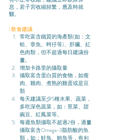
息，若子宮收縮頻繁，應及時就
醫。
l 飲食建議
常吃富含鐵質的海產類(如：文
蛤、章魚、蚵仔等)、肝臟、紅
色肉類，但不超過每日建議份
量。
增加卡路里的攝取量
攝取富含蛋白質的食物，如瘦
肉、雞肉、煮熟的雞蛋或是豆
類
每天建議至少5種水果、蔬菜，
多吃深色蔬菜，如：莧菜、甜
豌豆、紅鳳菜等。
每週魚類攝取不超過2份，適量
攝取富含Omega-3脂肪酸的魚
類，如：鮭魚、鮪魚等，有利