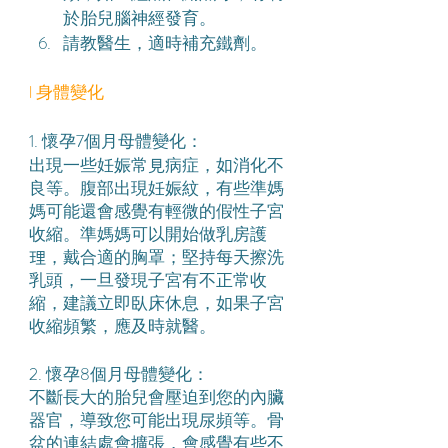
於胎兒腦神經發育。
請教醫生，適時補充鐵劑。
l 身體變化
1. 懷孕7個月母體變化：
出現一些妊娠常見病症，如消化不
良等。腹部出現妊娠紋，有些準媽
媽可能還會感覺有輕微的假性子宮
收縮。準媽媽可以開始做乳房護
理，戴合適的胸罩；堅持每天擦洗
乳頭，一旦發現子宮有不正常收
縮，建議立即臥床休息，如果子宮
收縮頻繁，應及時就醫。
2. 懷孕8個月母體變化：
不斷長大的胎兒會壓迫到您的內臟
器官，導致您可能出現尿頻等。骨
盆的連結處會擴張，會感覺有些不