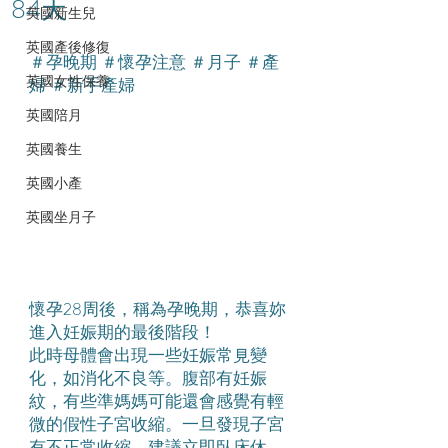
84天
英國新生兒
英國產後修復
＃孕晚期 ＃懷孕注意 ＃月子 ＃產
英國女性保養
婦 ＃新手產婦
英國陪月
英國養生
英國小產
英國坐月子
懷孕28周後，稱為孕晚期，恭喜妳
進入妊娠期的最後階段！
此時母體會出現一些妊娠常見變
化，如消化不良等。腹部有妊娠
紋，有些準媽媽可能還會感覺有輕
微的假性子宮收縮。一旦發現子宮
有不正常收縮，建議立即臥床休